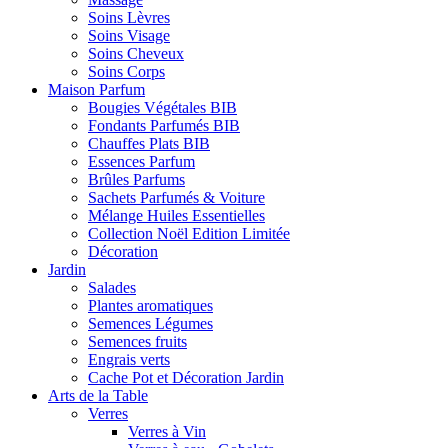
Soins Lèvres
Soins Visage
Soins Cheveux
Soins Corps
Maison Parfum
Bougies Végétales BIB
Fondants Parfumés BIB
Chauffes Plats BIB
Essences Parfum
Brûles Parfums
Sachets Parfumés & Voiture
Mélange Huiles Essentielles
Collection Noël Edition Limitée
Décoration
Jardin
Salades
Plantes aromatiques
Semences Légumes
Semences fruits
Engrais verts
Cache Pot et Décoration Jardin
Arts de la Table
Verres
Verres à Vin