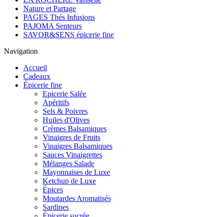
Nature et Partage
PAGES Thés Infusions
PAJOMA Senteurs
SAVOR&SENS épicerie fine
Navigation
Accueil
Cadeaux
Épicerie fine
Epicerie Salée
Apéritifs
Sels & Poivres
Huiles d'Olives
Crèmes Balsamiques
Vinaigres de Fruits
Vinaigres Balsamiques
Sauces Vinaigrettes
Mélanges Salade
Mayonnaises de Luxe
Ketchup de Luxe
Épices
Moutardes Aromatisés
Sardines
Épicerie sucrée