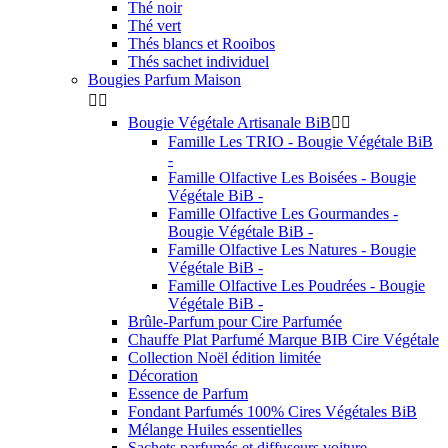
Thé noir
Thé vert
Thés blancs et Rooibos
Thés sachet individuel
Bougies Parfum Maison


Bougie Végétale Artisanale BiB


Famille Les TRIO - Bougie Végétale BiB
-
Famille Olfactive Les Boisées - Bougie
Végétale BiB -
Famille Olfactive Les Gourmandes -
Bougie Végétale BiB -
Famille Olfactive Les Natures - Bougie
Végétale BiB -
Famille Olfactive Les Poudrées - Bougie
Végétale BiB -
Brûle-Parfum pour Cire Parfumée
Chauffe Plat Parfumé Marque BIB Cire Végétale
Collection Noël édition limitée
Décoration
Essence de Parfum
Fondant Parfumés 100% Cires Végétales BiB
Mélange Huiles essentielles
Sachets parfumés et diffuseurs voiture