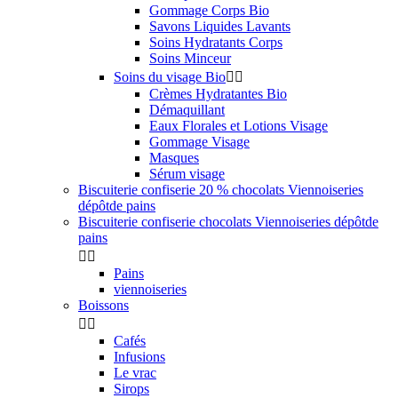
Gommage Corps Bio
Savons Liquides Lavants
Soins Hydratants Corps
Soins Minceur
Soins du visage Bio


Crèmes Hydratantes Bio
Démaquillant
Eaux Florales et Lotions Visage
Gommage Visage
Masques
Sérum visage
Biscuiterie confiserie 20 % chocolats Viennoiseries
dépôtde pains
Biscuiterie confiserie chocolats Viennoiseries dépôtde
pains


Pains
viennoiseries
Boissons


Cafés
Infusions
Le vrac
Sirops