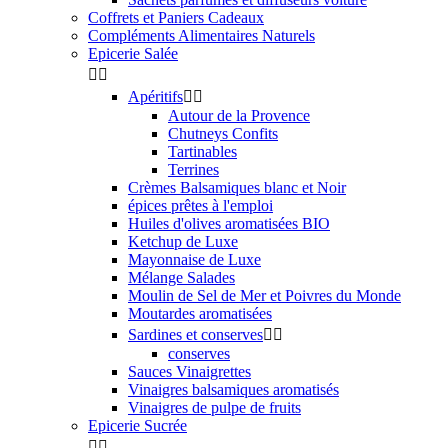
Coffrets et Paniers Cadeaux
Compléments Alimentaires Naturels
Epicerie Salée


Apéritifs


Autour de la Provence
Chutneys Confits
Tartinables
Terrines
Crèmes Balsamiques blanc et Noir
épices prêtes à l'emploi
Huiles d'olives aromatisées BIO
Ketchup de Luxe
Mayonnaise de Luxe
Mélange Salades
Moulin de Sel de Mer et Poivres du Monde
Moutardes aromatisées
Sardines et conserves


conserves
Sauces Vinaigrettes
Vinaigres balsamiques aromatisés
Vinaigres de pulpe de fruits
Epicerie Sucrée

