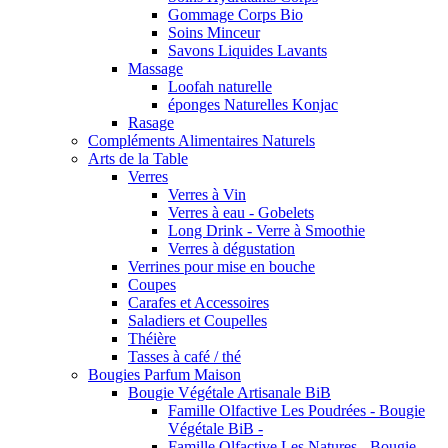
Gommage Corps Bio
Soins Minceur
Savons Liquides Lavants
Massage
Loofah naturelle
éponges Naturelles Konjac
Rasage
Compléments Alimentaires Naturels
Arts de la Table
Verres
Verres à Vin
Verres à eau - Gobelets
Long Drink - Verre à Smoothie
Verres à dégustation
Verrines pour mise en bouche
Coupes
Carafes et Accessoires
Saladiers et Coupelles
Théière
Tasses à café / thé
Bougies Parfum Maison
Bougie Végétale Artisanale BiB
Famille Olfactive Les Poudrées - Bougie
Végétale BiB -
Famille Olfactive Les Natures - Bougie