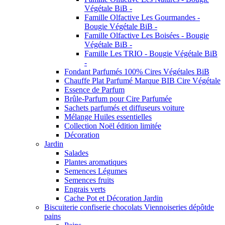
Végétale BiB -
Famille Olfactive Les Gourmandes -
Bougie Végétale BiB -
Famille Olfactive Les Boisées - Bougie
Végétale BiB -
Famille Les TRIO - Bougie Végétale BiB
-
Fondant Parfumés 100% Cires Végétales BiB
Chauffe Plat Parfumé Marque BIB Cire Végétale
Essence de Parfum
Brûle-Parfum pour Cire Parfumée
Sachets parfumés et diffuseurs voiture
Mélange Huiles essentielles
Collection Noël édition limitée
Décoration
Jardin
Salades
Plantes aromatiques
Semences Légumes
Semences fruits
Engrais verts
Cache Pot et Décoration Jardin
Biscuiterie confiserie chocolats Viennoiseries dépôtde
pains