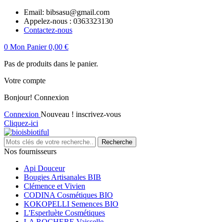
Email:
bibsasu@gmail.com
Appelez-nous :
0363323130
Contactez-nous
0
Mon Panier
0,00 €
Pas de produits dans le panier.
Votre compte
Bonjour!
Connexion
Connexion
Nouveau ! inscrivez-vous
Cliquez-ici
Recherche
Nos fournisseurs
Api Douceur
Bougies Artisanales BIB
Clémence et Vivien
CODINA Cosmétiques BIO
KOKOPELLI Semences BIO
L'Esperluète Cosmétiques
LA ROCHERE Vaisselle