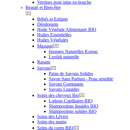
Verrines pour mise en bouche
Beauté et Bien-être


Bébés et Enfants
Déodorants
Huile Végétale Alimentaire BIO
Huiles Essentielles
Huiles Végétales
Massage


éponges Naturelles Konjac
Loofah naturelle
Rasage
Savons


Pains de Savons Solides
Savon Sans Parfum - Peau sensible
Savons Gommants
Savons Liquides
Soins des cheveux Bio


Lotions Capillaires BIO
Shampooings liquides BIO
Shampooings solides BIO
Soins des Lèvres
Soins des mains
Soins du corps BIO

