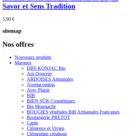
Savor et Sens Tradition
5,90 €
sitemap
Nos offres
Nouveaux produits
Marques
DBS KONJAC Bio
Api Douceur
ARDOISES Artisanales
Aromacomtois
Avec Plaisir
BIB
BIEN SÛR Cosmétiques
Big Moustache
BOUGIES végétales BiB Artisanales Françaises
Boulangerie PRETOT
Canto
Clémence et Vivien
Clémentine créations