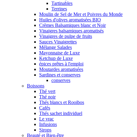
Tartinables
Terrines
Moulin de Sel de Mer et Poivres du Monde
Huiles d'olives aromatisées BIO
Crèmes Balsamiques blanc et Noir
Vinaigres balsamiques aromatisés
Vinaigres de pulpe de fruits
Sauces Vinaigrettes
Mélange Salades
Mayonnaise de Luxe
Ketchup de Luxe
épices prêtes à l'emploi
Moutardes aromatisées
Sardines et conserves
conserves
Boissons
Thé vert
Thé noir
Thés blancs et Rooibos
Cafés
Thés sachet individuel
Le vrac
Infusions
Sirops
Beauté et Bien-être