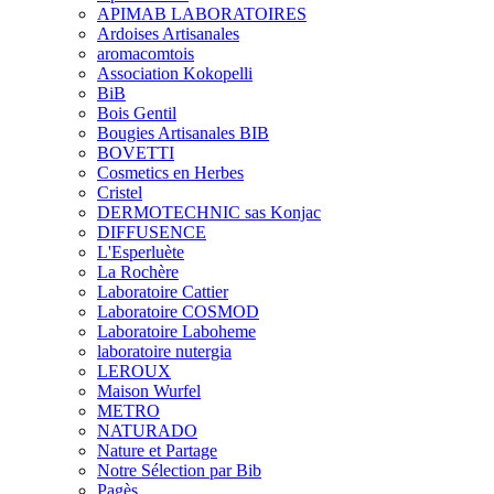
APIMAB LABORATOIRES
Ardoises Artisanales
aromacomtois
Association Kokopelli
BiB
Bois Gentil
Bougies Artisanales BIB
BOVETTI
Cosmetics en Herbes
Cristel
DERMOTECHNIC sas Konjac
DIFFUSENCE
L'Esperluète
La Rochère
Laboratoire Cattier
Laboratoire COSMOD
Laboratoire Laboheme
laboratoire nutergia
LEROUX
Maison Wurfel
METRO
NATURADO
Nature et Partage
Notre Sélection par Bib
Pagès