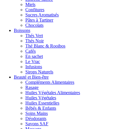
Miels
Confitures
Sucres Aromatisés
Pâtes à Tartiner
Chocolats
Boissons
Thés Vert
Thés Noir
Thé Blanc & Rooibos
Cafés
En sachet
Le Vrac
Infusions
Sirops Naturels
Beauté et Bien-être
Compléments Alimentaires
Rasage
Huiles Végétales Alimentaires
Huiles Végétales
Huiles Essentielles
Bébés & Enfants
Soins Mains
Déodorants
Savons SAF
Massage