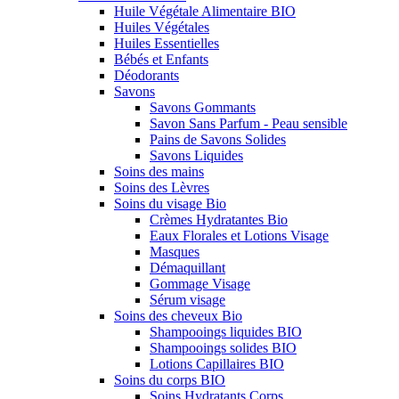
Huile Végétale Alimentaire BIO
Huiles Végétales
Huiles Essentielles
Bébés et Enfants
Déodorants
Savons
Savons Gommants
Savon Sans Parfum - Peau sensible
Pains de Savons Solides
Savons Liquides
Soins des mains
Soins des Lèvres
Soins du visage Bio
Crèmes Hydratantes Bio
Eaux Florales et Lotions Visage
Masques
Démaquillant
Gommage Visage
Sérum visage
Soins des cheveux Bio
Shampooings liquides BIO
Shampooings solides BIO
Lotions Capillaires BIO
Soins du corps BIO
Soins Hydratants Corps