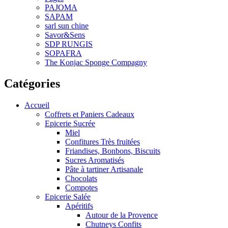
PAJOMA
SAPAM
sarl sun chine
Savor&Sens
SDP RUNGIS
SOPAFRA
The Konjac Sponge Compagny
Catégories
Accueil
Coffrets et Paniers Cadeaux
Epicerie Sucrée
Miel
Confitures Très fruitées
Friandises, Bonbons, Biscuits
Sucres Aromatisés
Pâte à tartiner Artisanale
Chocolats
Compotes
Epicerie Salée
Apéritifs
Autour de la Provence
Chutneys Confits