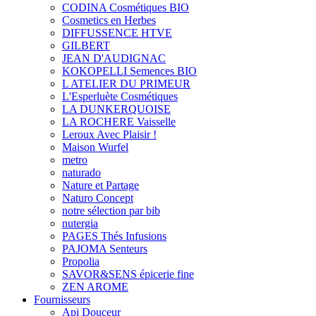
CODINA Cosmétiques BIO
Cosmetics en Herbes
DIFFUSSENCE HTVE
GILBERT
JEAN D'AUDIGNAC
KOKOPELLI Semences BIO
L ATELIER DU PRIMEUR
L'Esperluète Cosmétiques
LA DUNKERQUOISE
LA ROCHERE Vaisselle
Leroux Avec Plaisir !
Maison Wurfel
metro
naturado
Nature et Partage
Naturo Concept
notre sélection par bib
nutergia
PAGES Thés Infusions
PAJOMA Senteurs
Propolia
SAVOR&SENS épicerie fine
ZEN AROME
Fournisseurs
Api Douceur