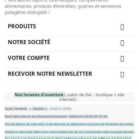
alimentaires, produits d'entretien, graines et semences
potagères Kokopelli /
PRODUITS

NOTRE SOCIÉTÉ

VOTRE COMPTE

RECEVOIR NOTRE NEWSLETTER

Nos horaires d'ouverture
( salon de thé - boutique + site
Internet):
Jeudi,
Vendredi
et
Samedi
de
10h00 à 12h30
Notre ligne directe aux horaires d'ouverture: téléphone 03 63 32 31 30.
Pas de départ de colis web, ni de réponse au téléphone nos jours de fermeture les lundis,
mardis et mercredis.
Merci d'en tenir compte lors de vos commandes web boutique fermée.
Si vous voulez recevoir des informations et offres spéciales,