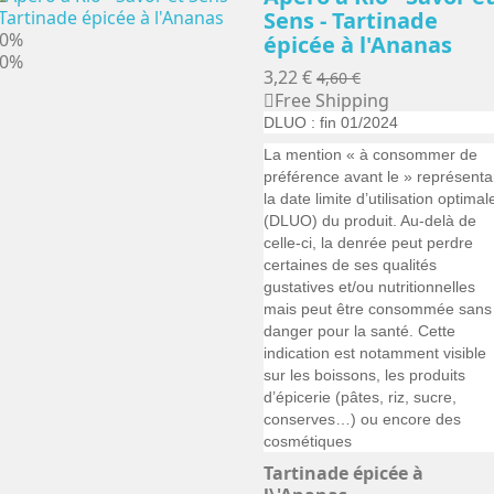
Sens - Tartinade
30%
épicée à l'Ananas
30%
3,22 €
4,60 €
Free Shipping
DLUO : fin 01/2024
La mention « à consommer de
préférence avant le » représenta
la date limite d’utilisation optimal
(DLUO) du produit. Au-delà de
celle-ci, la denrée peut perdre
certaines de ses qualités
gustatives et/ou nutritionnelles
mais peut être consommée sans
danger pour la santé. Cette
indication est notamment visible
sur les boissons, les produits
d’épicerie (pâtes, riz, sucre,
conserves…) ou encore des
cosmétiques
Tartinade épicée à