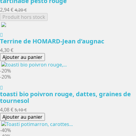
tartinade pesto rouge
2,94 €
4,20 €
Produit hors stock
Terrine de HOMARD-Jean d’augnac
4,30 €
Ajouter au panier
-20%
-20%
toasti bio poivron rouge, dattes, graines de
tournesol
4,08 €
5,10 €
Ajouter au panier
-40%