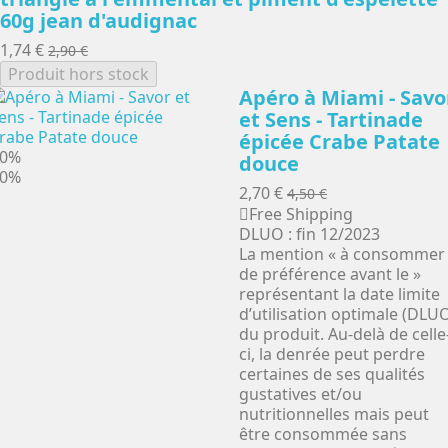
60g jean d'audignac
1,74 €
2,90 €
Produit hors stock
Apéro à Miami - Savo
et Sens - Tartinade
épicée Crabe Patate
40%
douce
40%
2,70 €
4,50 €
Free Shipping
DLUO : fin 12/2023
La mention « à consommer
de préférence avant le »
représentant la date limite
d’utilisation optimale (DLU
du produit. Au-delà de celle
ci, la denrée peut perdre
certaines de ses qualités
gustatives et/ou
nutritionnelles mais peut
être consommée sans