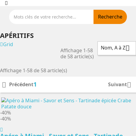
Recherche
APÉRITIFS
Grid
Nom, A à Z

Affichage 1-58
de 58 article(s)
Affichage 1-58 de 58 article(s)
1


Précédent
Suivant
-40%
-40%
Apéro à Miami - Savor et Sens - Tartinade