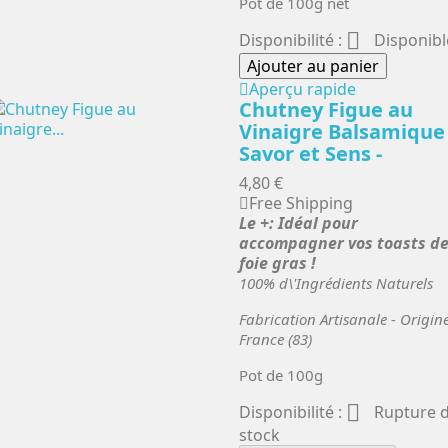
Pot de 100g net

Disponibilité :
Disponibl
Ajouter au panier
Aperçu rapide
Chutney Figue au
Vinaigre Balsamique 
Savor et Sens -
4,80 €
Free Shipping
Le +: Idéal pour
accompagner vos toasts d
foie gras !
100% d\'Ingrédients Naturels
Fabrication Artisanale - Origin
France (83)
Pot de 100g

Disponibilité :
Rupture 
stock