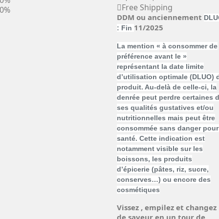
30%
Free Shipping
30%
DDM ou anciennement
DLU
11/2025
: Fin
La mention « à consommer de
préférence avant le »
représentant la date limite
d’utilisation optimale (DLUO) 
produit. Au-delà de celle-ci, la
denrée peut perdre certaines 
ses qualités gustatives et/ou
nutritionnelles mais peut être
consommée sans danger pour 
santé. Cette indication est
notamment visible sur les
boissons, les produits
d’épicerie (pâtes, riz, sucre,
conserves…) ou encore des
cosmétiques
Vissez , empilez et changez
de saveur en un tour de