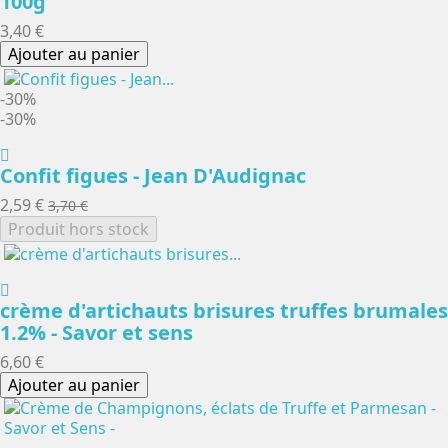
100g
3,40 €
Ajouter au panier
-30%
-30%
Confit figues - Jean D'Audignac
2,59 €
3,70 €
Produit hors stock
crème d'artichauts brisures truffes brumales
1.2% - Savor et sens
6,60 €
Ajouter au panier