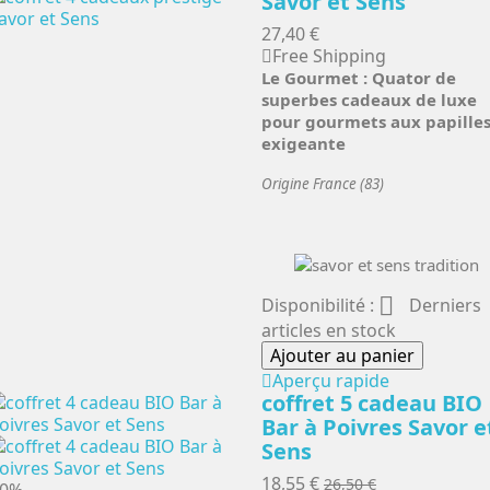
Savor et Sens
27,40 €
Free Shipping
Le Gourmet : Quator de
superbes cadeaux de luxe
pour gourmets aux papille
exigeante
Origine France (83)

Disponibilité :
Derniers
articles en stock
Ajouter au panier
Aperçu rapide
coffret 5 cadeau BIO
Bar à Poivres Savor e
Sens
18,55 €
26,50 €