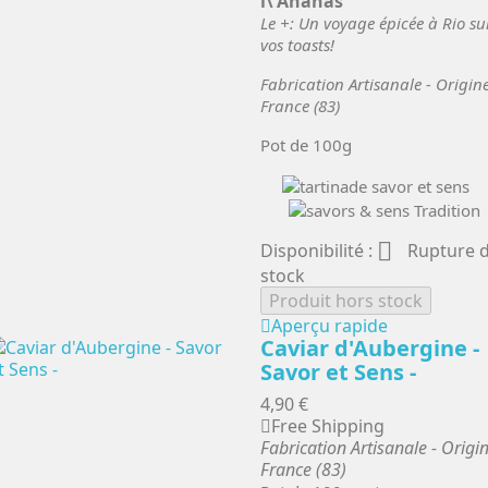
l\'Ananas
Le +: Un voyage épicée à Rio su
vos toasts!
Fabrication Artisanale - Origin
France (83)
Pot de 100g

Disponibilité :
Rupture 
stock
Produit hors stock
Aperçu rapide
Caviar d'Aubergine -
Savor et Sens -
4,90 €
Free Shipping
Fabrication Artisanale - Origi
France (83)