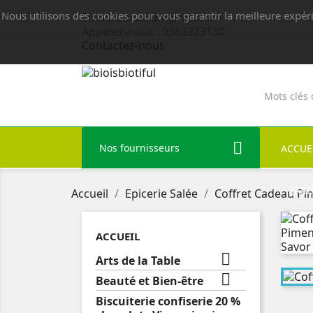
Nous utilisons des cookies pour vous garantir la meilleure expér
Email:
bibsasu@gmail.com
Appelez-nous :
0363323130
Contactez-nous
Nos fournisseurs
ACCUE
JAR
Accueil
Epicerie Salée
Coffret Cadeau Pim
ACCUEIL

Arts de la Table

Beauté et Bien-être
Biscuiterie confiserie 20 %