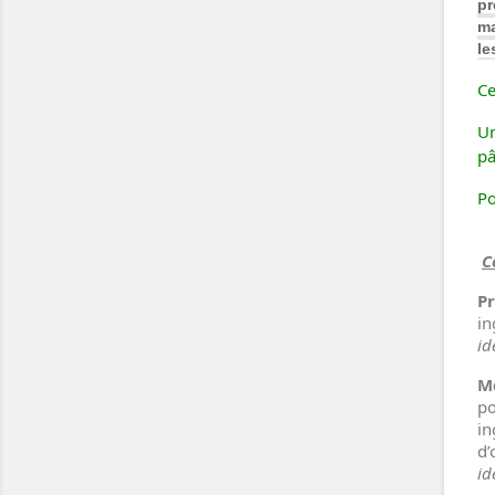
pr
ma
le
Ce
Un
pâ
Po
C
Pr
in
id
M
po
in
d’
id