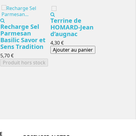
Terrine de
Recharge Sel
HOMARD-Jean
Parmesan
d’augnac
Recharge Se
Basilic Savor et
4,30 €
mer Olives
Sens Tradition
Ajouter au panier
Noires et
5,70 €
Romarin Sa
Produit hors stock
et Sens
Tradition
5,80 €
Produit hors 
E