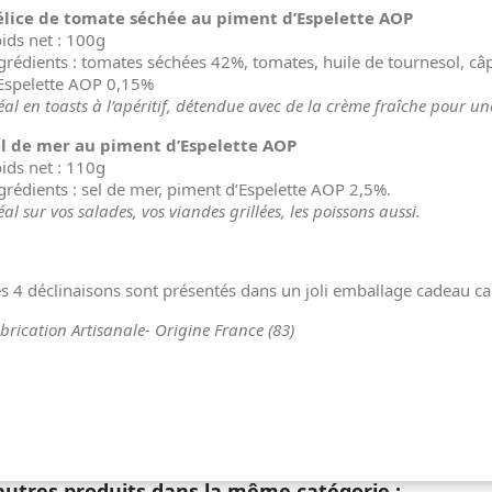
élice de tomate séchée au piment d’Espelette AOP
ids net : 100g
grédients : tomates séchées 42%, tomates, huile de tournesol, câpr
Espelette AOP 0,15%
éal en toasts à l’apéritif, détendue avec de la crème fraîche pour 
l de mer au piment d’Espelette AOP
ids net : 110g
grédients : sel de mer, piment d’Espelette AOP 2,5%.
éal sur vos salades, vos viandes grillées, les poissons aussi.
s 4 déclinaisons sont présentés dans un joli emballage cadeau c
brication
Artisanale- Origine France (83)
autres produits dans la même catégorie :