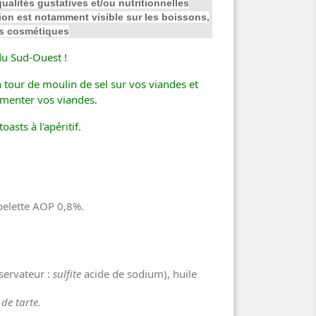
qualités gustatives et/ou nutritionnelles
ion est notamment visible sur les boissons,
des cosmétiques
du Sud-Ouest !
n tour de moulin de sel sur vos viandes et
émenter vos viandes.
asts à l'apéritif.
spelette AOP 0,8%.
nservateur :
sulfite
acide de sodium), huile
de tarte.