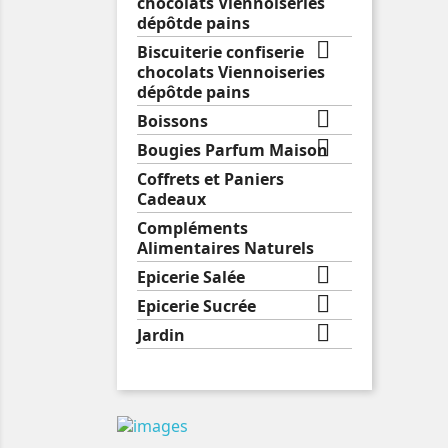
chocolats Viennoiseries
dépôtde pains

Biscuiterie confiserie
chocolats Viennoiseries
dépôtde pains

Boissons

Bougies Parfum Maison
Coffrets et Paniers
Cadeaux
Compléments
Alimentaires Naturels

Epicerie Salée

Epicerie Sucrée

Jardin