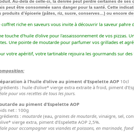
oduit. Au-delà de celle-ci, la denrée peut perdre certaines de ses 
is peut être consommée sans danger pour la santé. Cette indicat
s produits d’épicerie (pâtes, riz, sucre, conserves…) ou encore 
 coffret riche en saveurs vous invite à découvrir la saveur pahre 
e touche d'huile d'olive
pour l'assaissonnement de vos pizzas
. U
tes. Une pointe de moutarde pour
parfumer vos grillades et agr
ur votre apéritif, votre tartinable rejouira les gourmands sur des to
omposition:
éparation à l’huile d’olive au piment d’Espelette AOP
10cl
grédients : huile d’olive* vierge extra extraite à froid, piment d’E
éale pour vos recettes de tous les jours.
outarde au piment d’Espelette AOP
ids net : 100g
grédients :
moutarde
(eau,
graines de moutarde
, vinaigre, sel, co
olive* vierge extra, piment d’Espelette AOP 2,5%.
éale pour accompagner vos viandes et poissons, en marinade, fond 