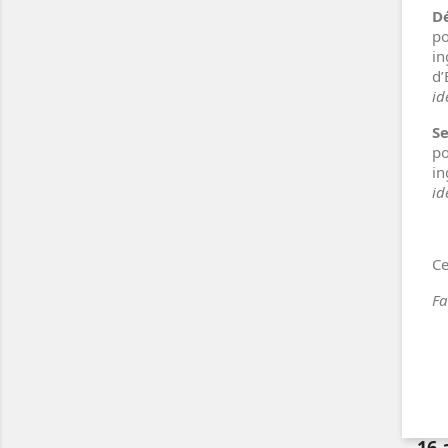
D
po
in
d’
id
Se
po
in
id
Ce
Fa
16 