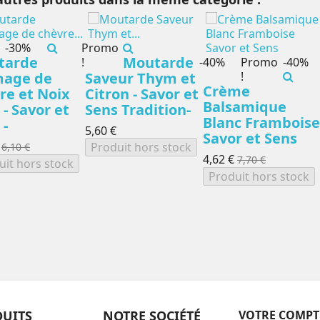
-30%
Promo
tarde
Moutarde
!
-40%
Promo
-40%
mage de
Saveur Thym et
!
Crème
re et Noix
Citron - Savor et
Balsamique
 - Savor et
Sens Tradition-
Blanc Framboise
 -
5,60 €
Savor et Sens
Produit hors stock
6,10 €
4,62 €
7,70 €
uit hors stock
Produit hors stock
UITS
NOTRE SOCIÉTÉ
VOTRE COMPT