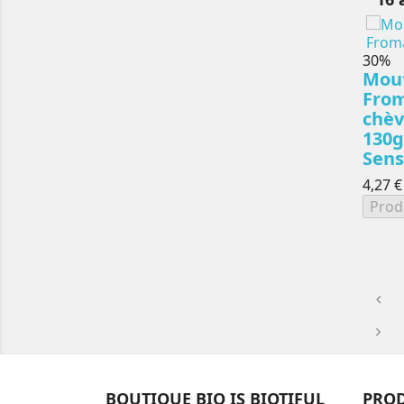
-30%
Mou
Fro
chèv
130g
Sens
4,27 €
Prod
BOUTIQUE BIO IS BIOTIFUL
PROD