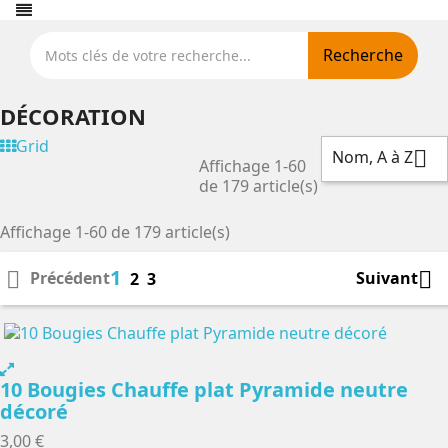
Recherche
DÉCORATION
Grid
Nom, A à Z

Affichage 1-60
de 179 article(s)
Affichage 1-60 de 179 article(s)
1


Précédent
Suivant
2
3
10 Bougies Chauffe plat Pyramide neutre
décoré
3,00 €