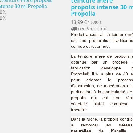
teinture mère
propolis intense 30 
30%
Propolia
30%
13,99 €
19,99 €
Free Shipping
Produit ancestral, la teinture m
est une préparation traditionne
connue et reconnue.
La teinture mère de propolis 
obtenue par un procédé 
fabrication développé p
Propolia® il y a plus de 40 
pour adapter le process
d\'extraction, de macération et
purification à la particularité de
propolis qui est une rési
végétale plutôt complexe
travailler.
Dans la ruche, la propolis contri
à renforcer les
défens
naturelles
de l\'abeille 