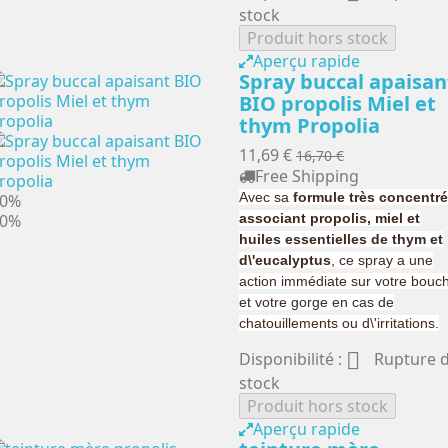
stock
Produit hors stock
Aperçu rapide
Spray buccal apaisan
BIO propolis Miel et
thym Propolia
11,69 €
16,70 €
Free Shipping
Avec sa
formule très concentr
30%
30%
associant propolis, miel et
huiles essentielles de thym et
d\'eucalyptus
, ce spray a une
action immédiate sur votre bouc
et votre gorge en cas de
chatouillements ou d\'irritations.

Disponibilité :
Rupture 
stock
Produit hors stock
Aperçu rapide