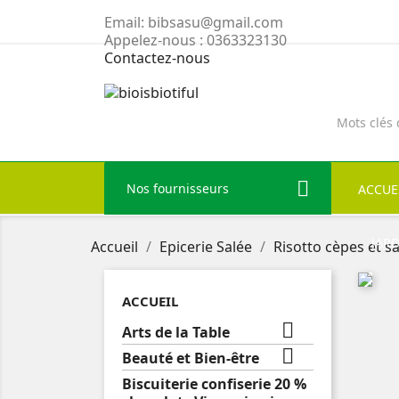
Email:
bibsasu@gmail.com
Appelez-nous :
0363323130
Contactez-nous
Nos fournisseurs
ACCUE
JAR
Accueil
Epicerie Salée
Risotto cèpes et s
ACCUEIL

Arts de la Table

Beauté et Bien-être
Biscuiterie confiserie 20 %