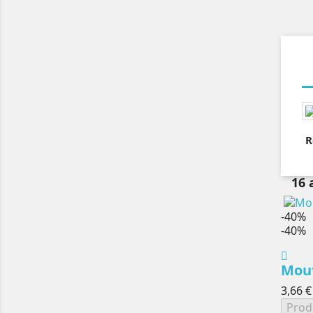
R
16 
-40%
-40%
Mout
3,66 €
Prod