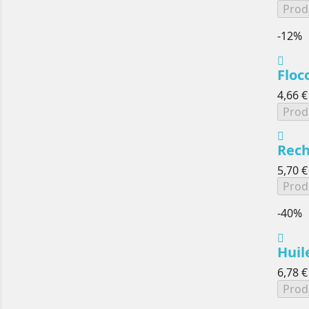
Prod
-12%
Floc
4,66 €
Prod
Rech
5,70 €
Prod
-40%
Huil
6,78 €
Prod