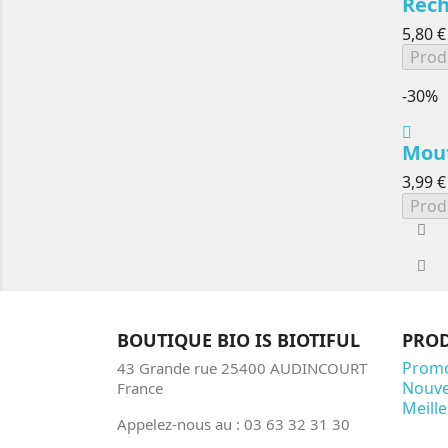
Rech
5,80 €
Prod
-30%
Mout
3,99 €
Prod
BOUTIQUE BIO IS BIOTIFUL
PROD
Promo
43 Grande rue 25400 AUDINCOURT
Nouve
France
Meill
Appelez-nous au : 03 63 32 31 30