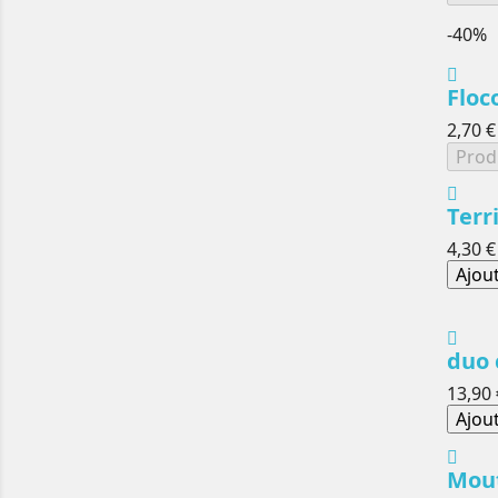
-40%
Floc
2,70 €
Prod
Terr
4,30 €
Ajou
duo 
13,90 
Ajou
Mout