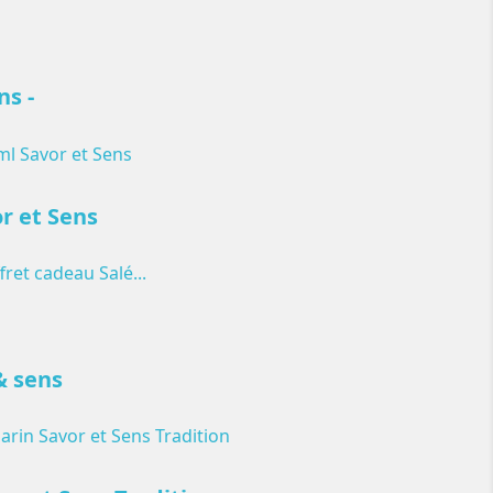
ns -
r et Sens
& sens