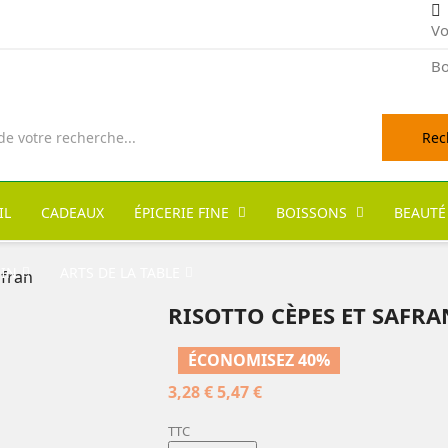
Vo
Bo
Rec
IL
CADEAUX
ÉPICERIE FINE
BOISSONS
BEAUTÉ
DIN
ARTS DE LA TABLE
afran
RISOTTO CÈPES ET SAFRA
ÉCONOMISEZ 40%
3,28 €
5,47 €
TTC