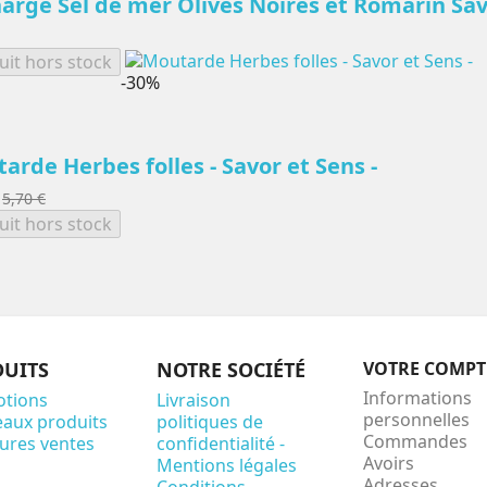
arge Sel de mer Olives Noires et Romarin Sav
uit hors stock
-30%
arde Herbes folles - Savor et Sens -
5,70 €
uit hors stock
UITS
NOTRE SOCIÉTÉ
VOTRE COMPT
Informations
tions
Livraison
personnelles
aux produits
politiques de
Commandes
eures ventes
confidentialité -
Avoirs
Mentions légales
Adresses
Conditions