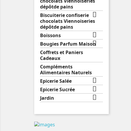
chocolats Viennoiseries
dépôtde pains

Biscuiterie confiserie
chocolats Viennoiseries
dépôtde pains

Boissons

Bougies Parfum Maison
Coffrets et Paniers
Cadeaux
Compléments
Alimentaires Naturels

Epicerie Salée

Epicerie Sucrée

Jardin