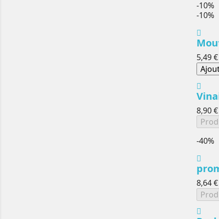
-10%
-10%
Mout
5,49 €
Ajou
Vina
8,90 €
Prod
-40%
prom
8,64 €
Prod