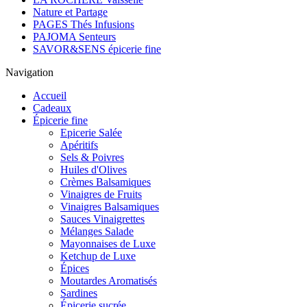
Nature et Partage
PAGES Thés Infusions
PAJOMA Senteurs
SAVOR&SENS épicerie fine
Navigation
Accueil
Cadeaux
Épicerie fine
Epicerie Salée
Apéritifs
Sels & Poivres
Huiles d'Olives
Crèmes Balsamiques
Vinaigres de Fruits
Vinaigres Balsamiques
Sauces Vinaigrettes
Mélanges Salade
Mayonnaises de Luxe
Ketchup de Luxe
Épices
Moutardes Aromatisés
Sardines
Épicerie sucrée