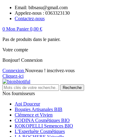
Email:
bibsasu@gmail.com
Appelez-nous :
0363323130
Contactez-nous
0
Mon Panier
0,00 €
Pas de produits dans le panier.
Votre compte
Bonjour!
Connexion
Connexion
Nouveau ! inscrivez-vous
Cliquez-ici
Recherche
Nos fournisseurs
Api Douceur
Bougies Artisanales BIB
Clémence et Vivien
CODINA Cosmétiques BIO
KOKOPELLI Semences BIO
L'Esperluète Cosmétiques
LA ROCHERE Vaisselle