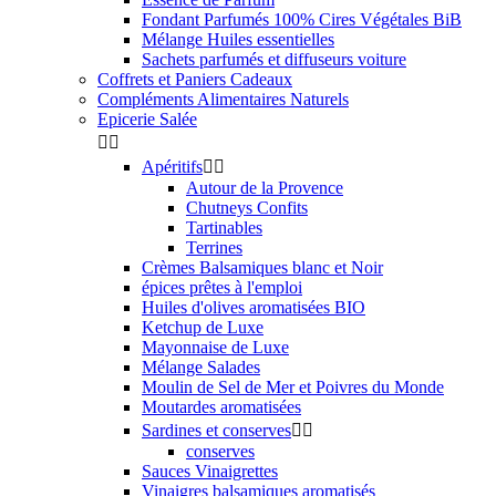
Fondant Parfumés 100% Cires Végétales BiB
Mélange Huiles essentielles
Sachets parfumés et diffuseurs voiture
Coffrets et Paniers Cadeaux
Compléments Alimentaires Naturels
Epicerie Salée


Apéritifs


Autour de la Provence
Chutneys Confits
Tartinables
Terrines
Crèmes Balsamiques blanc et Noir
épices prêtes à l'emploi
Huiles d'olives aromatisées BIO
Ketchup de Luxe
Mayonnaise de Luxe
Mélange Salades
Moulin de Sel de Mer et Poivres du Monde
Moutardes aromatisées
Sardines et conserves


conserves
Sauces Vinaigrettes
Vinaigres balsamiques aromatisés