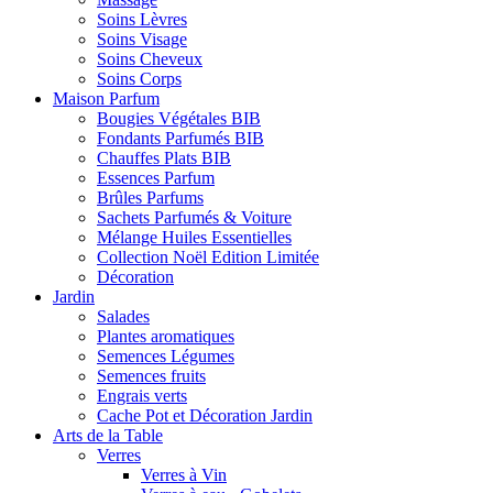
Soins Lèvres
Soins Visage
Soins Cheveux
Soins Corps
Maison Parfum
Bougies Végétales BIB
Fondants Parfumés BIB
Chauffes Plats BIB
Essences Parfum
Brûles Parfums
Sachets Parfumés & Voiture
Mélange Huiles Essentielles
Collection Noël Edition Limitée
Décoration
Jardin
Salades
Plantes aromatiques
Semences Légumes
Semences fruits
Engrais verts
Cache Pot et Décoration Jardin
Arts de la Table
Verres
Verres à Vin