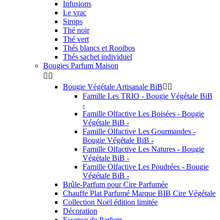
Infusions
Le vrac
Sirops
Thé noir
Thé vert
Thés blancs et Rooibos
Thés sachet individuel
Bougies Parfum Maison


Bougie Végétale Artisanale BiB


Famille Les TRIO - Bougie Végétale BiB
-
Famille Olfactive Les Boisées - Bougie
Végétale BiB -
Famille Olfactive Les Gourmandes -
Bougie Végétale BiB -
Famille Olfactive Les Natures - Bougie
Végétale BiB -
Famille Olfactive Les Poudrées - Bougie
Végétale BiB -
Brûle-Parfum pour Cire Parfumée
Chauffe Plat Parfumé Marque BIB Cire Végétale
Collection Noël édition limitée
Décoration
Essence de Parfum