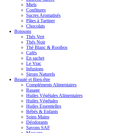
Miels
Confitures
Sucres Aromatisés
Pâtes à Tartiner
Chocolats
Boissons
Thés Vert
Thés Noir
Thé Blanc & Rooibos
Cafés
En sachet
Le Vrac
Infusions
Sirops Naturels
Beauté et Bien-être
Compléments Alimentaires
Rasage
Huiles Végétales Alimentaires
Huiles Végétales
Huiles Essentielles
Bébés & Enfants
Soins Mains
Déodorants
Savons SAF
Massage