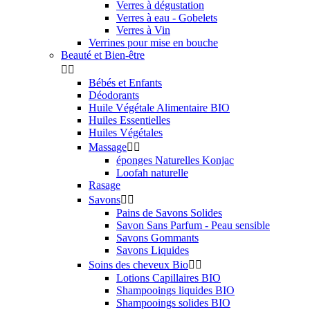
Verres à dégustation
Verres à eau - Gobelets
Verres à Vin
Verrines pour mise en bouche
Beauté et Bien-être


Bébés et Enfants
Déodorants
Huile Végétale Alimentaire BIO
Huiles Essentielles
Huiles Végétales
Massage


éponges Naturelles Konjac
Loofah naturelle
Rasage
Savons


Pains de Savons Solides
Savon Sans Parfum - Peau sensible
Savons Gommants
Savons Liquides
Soins des cheveux Bio


Lotions Capillaires BIO
Shampooings liquides BIO
Shampooings solides BIO