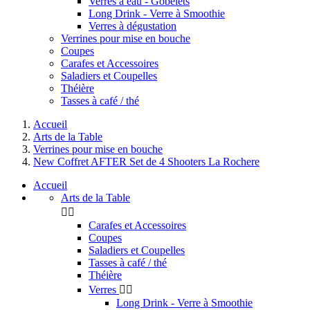
Verres à eau - Gobelets
Long Drink - Verre à Smoothie
Verres à dégustation
Verrines pour mise en bouche
Coupes
Carafes et Accessoires
Saladiers et Coupelles
Théière
Tasses à café / thé
Accueil
Arts de la Table
Verrines pour mise en bouche
New Coffret AFTER Set de 4 Shooters La Rochere
Accueil
Arts de la Table


Carafes et Accessoires
Coupes
Saladiers et Coupelles
Tasses à café / thé
Théière
Verres


Long Drink - Verre à Smoothie