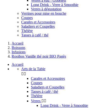
Verres à eau - Gobelets
Long Drink - Verre à Smoothie
Verres à dégustation
Verrines pour mise en bouche
Coupes
Carafes et Accessoires
Saladiers et Coupelles
Théière
Tasses à café / thé
Accueil
Boissons
Infusions
Rooibos Vanille thé noir BIO Pagès
Accueil
Arts de la Table


Carafes et Accessoires
Coupes
Saladiers et Coupelles
Tasses à café / thé
Théière
Verres


Long Drink - Verre à Smoothie