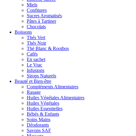
Miels
Confitures
Sucres Aromatisés
Pâtes à Tartiner
Chocolats
Boissons
Thés Vert
Thés Noir
Thé Blanc & Rooibos
Cafés
En sachet
Le Vrac
Infusions
Sirops Naturels
Beauté et Bien-être
Compléments Alimentaires
Rasage
Huiles Végétales Alimentaires
Huiles Végétales
Huiles Essentielles
Bébés & Enfants
Soins Mains
Déodorants
Savons SAF
Massage