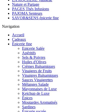
Nature et Partage
PAGES Thés Infusions
PAJOMA Senteurs
SAVOR&SENS épicerie fine
Navigation
Accueil
Cadeaux
Épicerie fine
Epicerie Salée
Apéritifs
Sels & Poivres
Huiles d'Olives
Crèmes Balsamiques
Vinaigres de Fruits
Vinaigres Balsamiques
Sauces Vinaigrettes
Mélanges Salade
Mayonnaises de Luxe
Ketchup de Luxe
Épices
Moutardes Aromatisés
Sardines
Épicerie sucrée