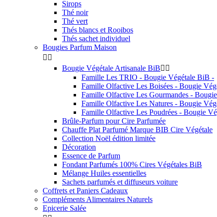
Sirops
Thé noir
Thé vert
Thés blancs et Rooibos
Thés sachet individuel
Bougies Parfum Maison


Bougie Végétale Artisanale BiB


Famille Les TRIO - Bougie Végétale BiB -
Famille Olfactive Les Boisées - Bougie Vég
Famille Olfactive Les Gourmandes - Bougie
Famille Olfactive Les Natures - Bougie Vég
Famille Olfactive Les Poudrées - Bougie Vé
Brûle-Parfum pour Cire Parfumée
Chauffe Plat Parfumé Marque BIB Cire Végétale
Collection Noël édition limitée
Décoration
Essence de Parfum
Fondant Parfumés 100% Cires Végétales BiB
Mélange Huiles essentielles
Sachets parfumés et diffuseurs voiture
Coffrets et Paniers Cadeaux
Compléments Alimentaires Naturels
Epicerie Salée