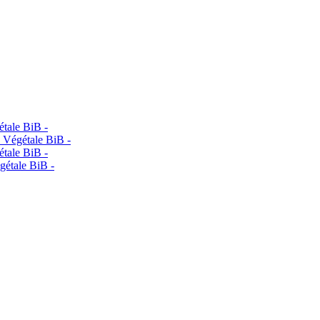
étale BiB -
 Végétale BiB -
étale BiB -
gétale BiB -