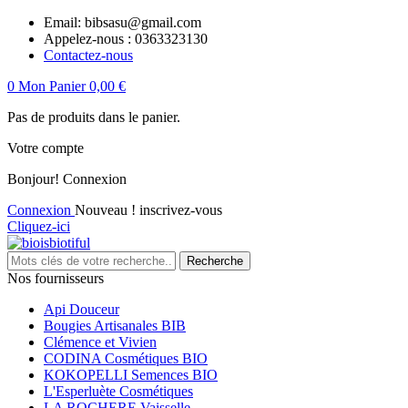
Email:
bibsasu@gmail.com
Appelez-nous :
0363323130
Contactez-nous
0
Mon Panier
0,00 €
Pas de produits dans le panier.
Votre compte
Bonjour!
Connexion
Connexion
Nouveau ! inscrivez-vous
Cliquez-ici
Recherche
Nos fournisseurs
Api Douceur
Bougies Artisanales BIB
Clémence et Vivien
CODINA Cosmétiques BIO
KOKOPELLI Semences BIO
L'Esperluète Cosmétiques
LA ROCHERE Vaisselle