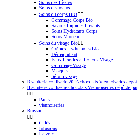
Soins des Lèvres
Soins des mains
Soins du corps BIO


Gommage Corps Bio
Savons Liquides Lavants
Soins Hydratants Corps
Soins Minceur
Soins du visage Bio


Crèmes Hydratantes Bio
Démaquillant
Eaux Florales et Lotions Visage
Gommage Visage
Masques
Sérum visage
Biscuiterie confiserie 20 % chocolats Viennoiseries dépô
Biscuiterie confiserie chocolats Viennoiseries dépôtde pa


Pains
viennoiseries
Boissons


Cafés
Infusions
Le vrac