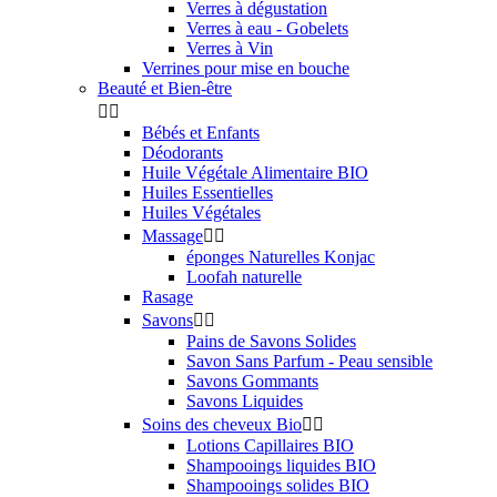
Verres à dégustation
Verres à eau - Gobelets
Verres à Vin
Verrines pour mise en bouche
Beauté et Bien-être


Bébés et Enfants
Déodorants
Huile Végétale Alimentaire BIO
Huiles Essentielles
Huiles Végétales
Massage


éponges Naturelles Konjac
Loofah naturelle
Rasage
Savons


Pains de Savons Solides
Savon Sans Parfum - Peau sensible
Savons Gommants
Savons Liquides
Soins des cheveux Bio


Lotions Capillaires BIO
Shampooings liquides BIO
Shampooings solides BIO