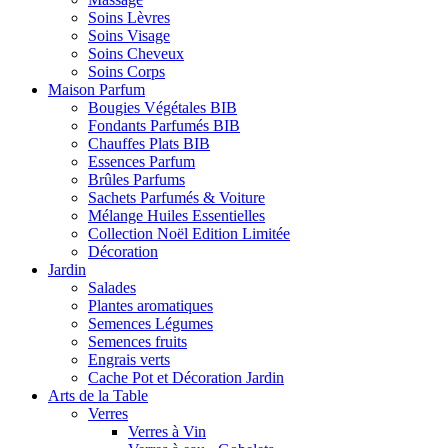
Soins Lèvres
Soins Visage
Soins Cheveux
Soins Corps
Maison Parfum
Bougies Végétales BIB
Fondants Parfumés BIB
Chauffes Plats BIB
Essences Parfum
Brûles Parfums
Sachets Parfumés & Voiture
Mélange Huiles Essentielles
Collection Noël Edition Limitée
Décoration
Jardin
Salades
Plantes aromatiques
Semences Légumes
Semences fruits
Engrais verts
Cache Pot et Décoration Jardin
Arts de la Table
Verres
Verres à Vin