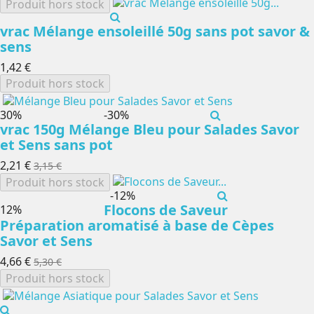
Produit hors stock
vrac Mélange ensoleillé 50g sans pot savor &
sens
1,42 €
Produit hors stock
-30%
-30%
vrac 150g Mélange Bleu pour Salades Savor
et Sens sans pot
2,21 €
3,15 €
Produit hors stock
-12%
Flocons de Saveur
-12%
Préparation aromatisé à base de Cèpes
Savor et Sens
4,66 €
5,30 €
Produit hors stock