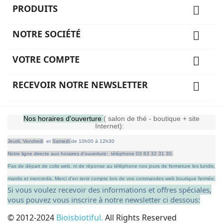
PRODUITS

NOTRE SOCIÉTÉ

VOTRE COMPTE

RECEVOIR NOTRE NEWSLETTER

Nos horaires d'ouverture
( salon de thé - boutique + site
Internet):
Jeudi,
Vendredi
et
Samedi
de
10h00 à 12h30
Notre ligne directe aux horaires d'ouverture: téléphone 03 63 32 31 30.
Pas de départ de colis web, ni de réponse au téléphone nos jours de fermeture les lundis,
mardis et mercredis.
Merci d'en tenir compte lors de vos commandes web boutique fermée.
Si vous voulez recevoir des informations et offres spéciales,
vous pouvez vous inscrire à notre newsletter ci dessous:
© 2012-2024
Bioisbiotiful.
All Rights Reserved