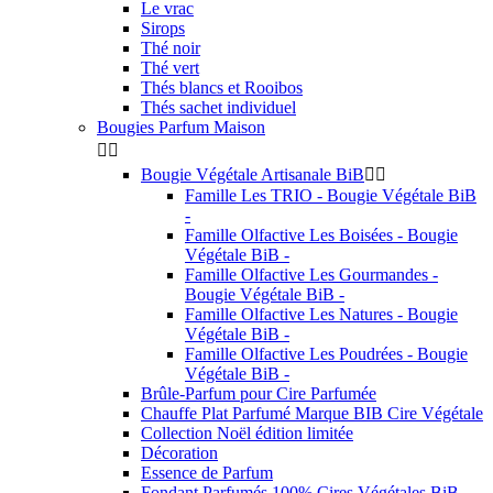
Le vrac
Sirops
Thé noir
Thé vert
Thés blancs et Rooibos
Thés sachet individuel
Bougies Parfum Maison


Bougie Végétale Artisanale BiB


Famille Les TRIO - Bougie Végétale BiB
-
Famille Olfactive Les Boisées - Bougie
Végétale BiB -
Famille Olfactive Les Gourmandes -
Bougie Végétale BiB -
Famille Olfactive Les Natures - Bougie
Végétale BiB -
Famille Olfactive Les Poudrées - Bougie
Végétale BiB -
Brûle-Parfum pour Cire Parfumée
Chauffe Plat Parfumé Marque BIB Cire Végétale
Collection Noël édition limitée
Décoration
Essence de Parfum
Fondant Parfumés 100% Cires Végétales BiB