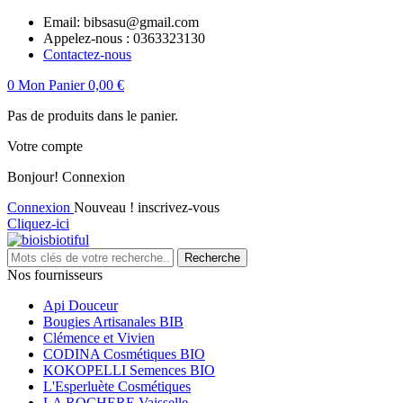
Email:
bibsasu@gmail.com
Appelez-nous :
0363323130
Contactez-nous
0
Mon Panier
0,00 €
Pas de produits dans le panier.
Votre compte
Bonjour!
Connexion
Connexion
Nouveau ! inscrivez-vous
Cliquez-ici
Recherche
Nos fournisseurs
Api Douceur
Bougies Artisanales BIB
Clémence et Vivien
CODINA Cosmétiques BIO
KOKOPELLI Semences BIO
L'Esperluète Cosmétiques
LA ROCHERE Vaisselle