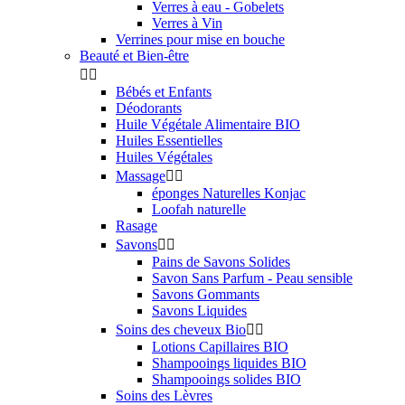
Verres à eau - Gobelets
Verres à Vin
Verrines pour mise en bouche
Beauté et Bien-être


Bébés et Enfants
Déodorants
Huile Végétale Alimentaire BIO
Huiles Essentielles
Huiles Végétales
Massage


éponges Naturelles Konjac
Loofah naturelle
Rasage
Savons


Pains de Savons Solides
Savon Sans Parfum - Peau sensible
Savons Gommants
Savons Liquides
Soins des cheveux Bio


Lotions Capillaires BIO
Shampooings liquides BIO
Shampooings solides BIO
Soins des Lèvres