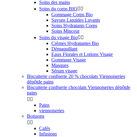
Soins des mains
Soins du corps BIO


Gommage Corps Bio
Savons Liquides Lavants
Soins Hydratants Corps
Soins Minceur
Soins du visage Bio


Crèmes Hydratantes Bio
Démaquillant
Eaux Florales et Lotions Visage
Gommage Visage
Masques
Sérum visage
Biscuiterie confiserie 20 % chocolats Viennoiseries
dépôtde pains
Biscuiterie confiserie chocolats Viennoiseries dépôtde
pains


Pains
viennoiseries
Boissons


Cafés
Infusions