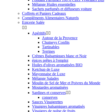
Mélange Huiles essentielles
Sachets parfumés et diffuseurs voiture
Coffrets et Paniers Cadeaux
Compléments Alimentaires Naturels
Epicerie Salée


Apéritifs


Autour de la Provence
Chutneys Confits
Tartinables
Terrines
Crèmes Balsamiques blanc et Noir
épices prêtes à l'emploi
Huiles d'olives aromatisées BIO
Ketchup de Luxe
Mayonnaise de Luxe
Mélange Salades
Moulin de Sel de Mer et Poivres du Monde
Moutardes aromatisées
Sardines et conserves


conserves
Sauces Vinaigrettes
Vinaigres balsamiques aromatisés
Vinaigres de pulpe de fruits