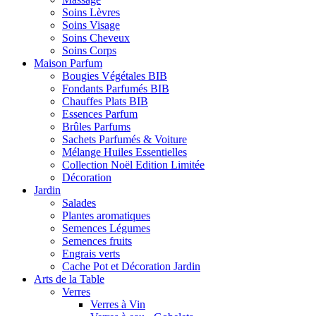
Soins Lèvres
Soins Visage
Soins Cheveux
Soins Corps
Maison Parfum
Bougies Végétales BIB
Fondants Parfumés BIB
Chauffes Plats BIB
Essences Parfum
Brûles Parfums
Sachets Parfumés & Voiture
Mélange Huiles Essentielles
Collection Noël Edition Limitée
Décoration
Jardin
Salades
Plantes aromatiques
Semences Légumes
Semences fruits
Engrais verts
Cache Pot et Décoration Jardin
Arts de la Table
Verres
Verres à Vin