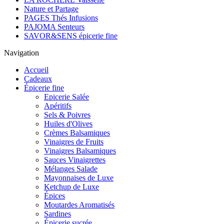
Nature et Partage
PAGES Thés Infusions
PAJOMA Senteurs
SAVOR&SENS épicerie fine
Navigation
Accueil
Cadeaux
Épicerie fine
Epicerie Salée
Apéritifs
Sels & Poivres
Huiles d'Olives
Crèmes Balsamiques
Vinaigres de Fruits
Vinaigres Balsamiques
Sauces Vinaigrettes
Mélanges Salade
Mayonnaises de Luxe
Ketchup de Luxe
Épices
Moutardes Aromatisés
Sardines
Épicerie sucrée