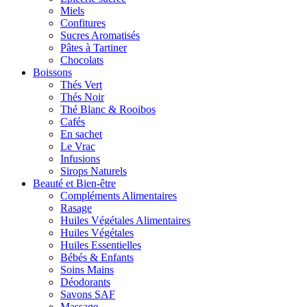
Miels
Confitures
Sucres Aromatisés
Pâtes à Tartiner
Chocolats
Boissons
Thés Vert
Thés Noir
Thé Blanc & Rooibos
Cafés
En sachet
Le Vrac
Infusions
Sirops Naturels
Beauté et Bien-être
Compléments Alimentaires
Rasage
Huiles Végétales Alimentaires
Huiles Végétales
Huiles Essentielles
Bébés & Enfants
Soins Mains
Déodorants
Savons SAF
Massage