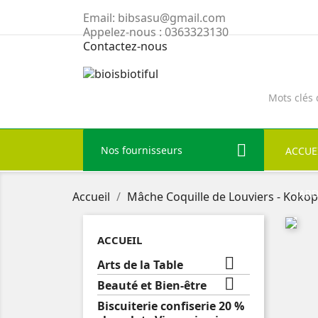
Email:
bibsasu@gmail.com
Appelez-nous :
0363323130
Contactez-nous
Nos fournisseurs
ACCUE
JAR
Accueil
Mâche Coquille de Louviers - Kokope
ACCUEIL

Arts de la Table

Beauté et Bien-être
Biscuiterie confiserie 20 %