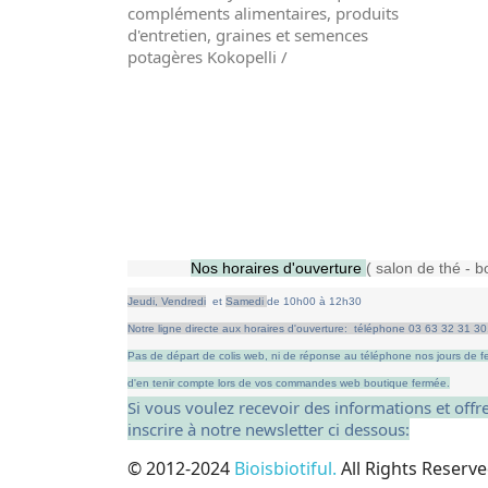
compléments alimentaires, produits
d'entretien, graines et semences
potagères Kokopelli /
Nos horaires d'ouverture
( salon de thé - b
Jeudi,
Vendredi
et
Samedi
de
10h00 à 12h30
Notre ligne directe aux horaires d'ouverture: téléphone 03 63 32 31 30
Pas de départ de colis web, ni de réponse au téléphone nos jours de fe
d'en tenir compte lors de vos commandes web boutique fermée.
Si vous voulez recevoir des informations et off
inscrire à notre newsletter ci dessous:
© 2012-2024
Bioisbiotiful.
All Rights Reserv