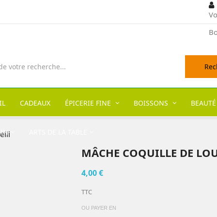
Vo
Bo
Rec
IL
CADEAUX
ÉPICERIE FINE
BOISSONS
BEAUTÉ
DIN
ARTS DE LA TABLE
lli
MÂCHE COQUILLE DE LOU
4,00 €
TTC
OU PAYER EN