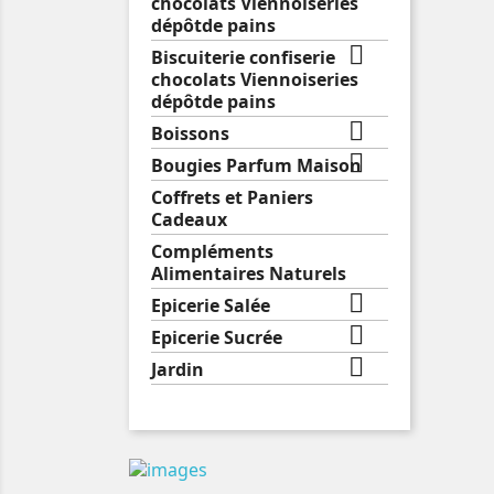
chocolats Viennoiseries
dépôtde pains

Biscuiterie confiserie
chocolats Viennoiseries
dépôtde pains

Boissons

Bougies Parfum Maison
Coffrets et Paniers
Cadeaux
Compléments
Alimentaires Naturels

Epicerie Salée

Epicerie Sucrée

Jardin