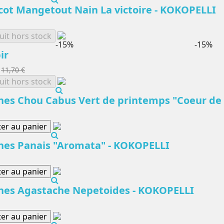
cot Mangetout Nain La victoire - KOKOPELLI
uit hors stock
-15%
-15%
ir
11,70 €
uit hors stock
nes Chou Cabus Vert de printemps "Coeur de
ter au panier
nes Panais "Aromata" - KOKOPELLI
ter au panier
nes Agastache Nepetoides - KOKOPELLI
ter au panier